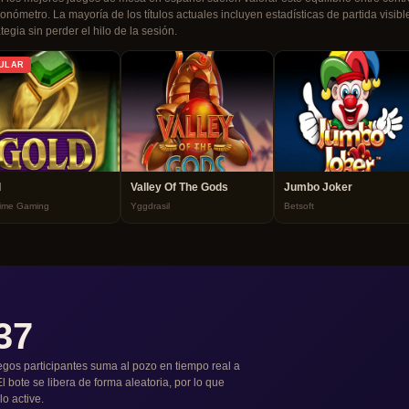
onómetro. La mayoría de los títulos actuales incluyen estadísticas de partida visibl
ategia sin perder el hilo de la sesión.
ULAR
d
Valley Of The Gods
Jumbo Joker
Time Gaming
Yggdrasil
Betsoft
37
egos participantes suma al pozo en tiempo real a
l bote se libera de forma aleatoria, por lo que
o active.