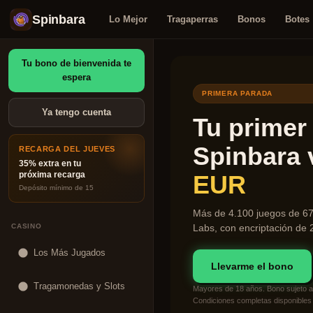
Spinbara
Lo Mejor
Tragaperras
Bonos
Botes
Tu bono de bienvenida te
espera
PRIMERA PARADA
Ya tengo cuenta
Tu primer
Spinbara 
RECARGA DEL JUEVES
35% extra en tu
próxima recarga
EUR
Depósito mínimo de 15
Más de 4.100 juegos de 67 
CASINO
Labs, con encriptación de 
Los Más Jugados
Llevarme el bono
Tragamonedas y Slots
Mayores de 18 años. Bono sujeto a 
Condiciones completas disponibles e