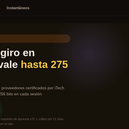
Instantáneos
 giro en
vale
hasta 275
proveedores certificados por iTech
256 bits en cada sesión.
requisito de apuesta x37 y válido por 21 días.
n el sitio.