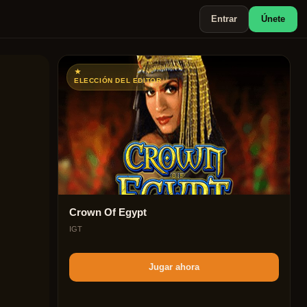
Entrar
Únete
ELECCIÓN DEL EDITOR
Crown Of Egypt
IGT
Jugar ahora