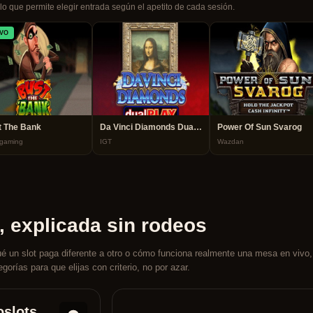
 lo que permite elegir entrada según el apetito de cada sesión.
VO
t The Bank
Da Vinci Diamonds Dual Play
Power Of Sun Svarog
ogaming
IGT
Wazdan
, explicada sin rodeos
ué un slot paga diferente a otro o cómo funciona realmente una mesa en vivo,
egorías para que elijas con criterio, no por azar.
oslots