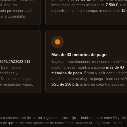
s. Aquí no
límite diario de retiro alcanza los
7.500 €
, y el
 cada proveedor pasó
depósito mínimo para empezar es de solo
15 
ar a tu pantalla.
Más de 43 métodos de pago
8048/JAZ2022-019
Tarjetas, transferencias, monederos electróni
. Eso implica
criptomonedas: SpinBara acepta
más de 43
eriódicas y
métodos de pago
. Entrar y salir con tu diner
 No es un sitio que
tan directo como elegir tu juego. Todo con
cif
de respuestas vagas.
SSL de 256 bits
activo en cada transacción.
la ronda especial de un slot pagando un coste fijo — habitualmente entre 50 y 100
 de que los scatters aparezcan de forma natural durante el juego base. Es una