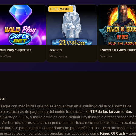
BOTE MAYOR
Wild Play Superbet
Avalon
Power Of Gods Had
NextGen
Microgaming
Wazdan
ots
llegar con mecánicas que no se encuentran en el catálogo clásico: sistemas de
e o estructuras de pago fuera del molde tradicional. El
RTP de los lanzamientos
el 94 % y el 96 %, aunque estudios como Nolimit City tienden a ofrecer rangos má
a. Muchos jugadores se acercan primero a los títulos recién publicados para explora
miliares, o para coincidir con períodos de promoción en los que el proveedor sue
 En esta selección conviven propuestas más accesibles como
Kings Of Cash
y apu