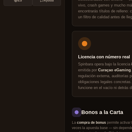
ES
Ayuda
vivo, crash games y mucho má
encontrarás títulos de relleno:
un filtro de calidad antes de lleg
Licencia con número real
Spinbara opera bajo la licencia
emitida por
Curaçao eGaming
regulación externa, auditorías p
obligaciones legales concretas.
funcione en el vacío ni detrás 
Bonos a la Carta
La
compra de bonus
permite activar 
veces la apuesta base — sin depender