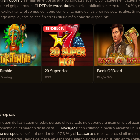
o;
Nitropolis 3
se mantiene por su alta volatilidad y sus multiplicadores en cadena,
rar el golpe grande. El
RTP de estos títulos
oscila habitualmente entre el 94 % y e
 explica tanto el tiempo de juego como el tamaño de los premios potenciales. Si n
go amplio, esta selección es el criterio más honesto disponible.
TENDENCIA
 Tumble
20 Super Hot
Book Of Dead
 Gaming
EGT
Play'n GO
propias
inguen de las tragamonedas porque el resultado no depende únicamente del azar:
ctamente en el margen de la casa. El
blackjack
con estrategia básica alcanza un R
eta europea
se sitúa alrededor del 97,3 % y el
baccarat
ofrece valores similares en
los mejores juegos de mesa en español suelen valorar este equilibrio entre contr