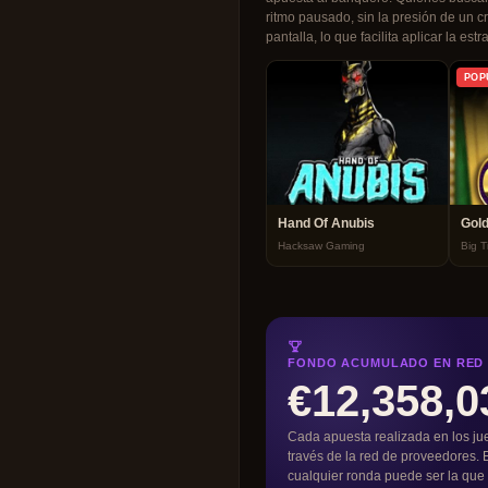
ritmo pausado, sin la presión de un cr
pantalla, lo que facilita aplicar la estr
POP
Hand Of Anubis
Gol
Hacksaw Gaming
Big 
FONDO ACUMULADO EN RED
€12,358,0
Cada apuesta realizada en los ju
través de la red de proveedores. E
cualquier ronda puede ser la que l