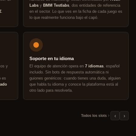
Labs
y
BMM Testlabs
, dos entidades de referencia
€
.
en el sector. Lo que ves en la ficha de cada juego es
lo que realmente funciona bajo el capó.
Soporte en tu idioma
cos y
El equipo de atención opera en
7 idiomas
, español
incluido. Sin bots de respuesta automática ni
o es
guiones genéricos: cuando tienes una duda, alguien
rado
que habla tu idioma y conoce la plataforma está al
otro lado para resolverla.
‹
›
Todos los slots